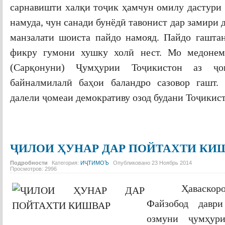
сарнавишти халқи тоҷик ҳамчун омилу дастури
намуда, чун санади бунёдӣ тавонист дар замири 
манзалати шоиста пайдо намояд. Пайдо гашта
фикру гумони хушку холӣ нест. Мо медонем
(Сарқонуни) Ҷумҳурии Тоҷикистон аз ҷо
байналмилалӣ баҳои баландро сазовор гашт.
далели ҷомеаи демокративу озод будани Тоҷикис
ПОДРОБНЕЕ...
ҶИЛОИ ҲУНАР ДАР ПОЙТАХТИ КИ
Подробности
Категория:
ИҶТИМОЪ
Опубликовано
23 Ноябрь 2014
Просмотров:
2996
Ҳаваскор
Файзобод давр
озмуни ҷумҳури