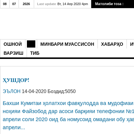
Матолиби тоза :
08
07
2026
Last update
Вт, 14 Апр 2020 4pm
ОШНОӢ
МИНБАРИ МУАССИСОН
ХАБАРҲО
И
ВАРЗИШ
ТИБ
ҲУШДОР!
ЭЪЛОН
14-04-2020 Боздид:5050
Бахши Кумитаи ҳолатхои фавқулодда ва мудофиаи
ноҳияи Файзобод дар асоси барқияи телефонии №14
апрели соли 2020 оид ба номусоид омадани обу ҳав
апрели...