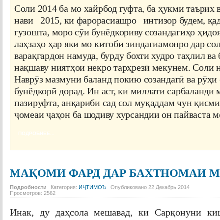
Соли 2014 ба мо хайрбод гуфта, ба ҳукми таърих 
нави 2015, ки фарорасиашро интизор будем, қ
гузошта, моро сӯи бунёдкориву созандагиҳо ҳидо
лаҳзаҳо ҳар яки мо китоби зиндагиамонро дар со
варақгардон намуда, бурду бохти худро таҳлил ва 
нақшаву ниятҳои некро тарҳрезӣ мекунем. Соли 
Наврӯз мазмуни баланд покию созандагӣ ва рӯҳи 
бунёдкорӣ дорад. Ин аст, ки миллати сарбаланди 
пазируфта, анқариби сад сол муқаддам чун қисм
ҷомеаи ҷаҳон ба шодиву хурсандии он пайваста 
ПОДРОБНЕЕ...
МАҚОМИ ФАРД ДАР БАХТНОМАИ 
Подробности
Категория:
ИҶТИМОЪ
Опубликовано
22 Декабрь 2014
Просмотров:
2562
Инак, ду даҳсола мешавад, ки Сарқонуни ки