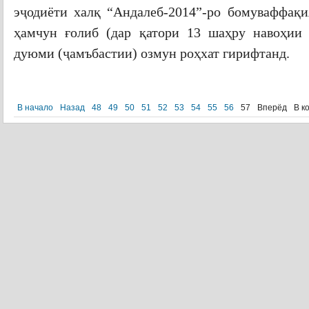
эҷодиёти халқ “Андалеб-2014”-ро бомуваффақи
ҳамчун ғолиб (дар қатори 13 шаҳру навоҳии 
дуюми (ҷамъбастии) озмун роҳхат гирифтанд.
ПОДРОБНЕЕ...
В начало
Назад
48
49
50
51
52
53
54
55
56
57
Вперёд
В к