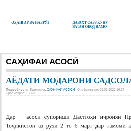
ОҲАНГАР ВА НАВРӮЗ
ДАРАХТ САБЗ КУНУ
ВАТАН ОБОД НАМО
САҲИФАИ АСОСӢ
АЁДАТИ МОДАРОНИ САДСОЛ
Подробности
Категория:
САҲИФАИ АСОСӢ
Опубликовано 05.03.2020 16:27
Просмотров: 15862
Дар асоси супориши Дастгоҳи иҷроияи Пр
Тоҷикистон аз рӯзи 2 то 6 март дар тамоми