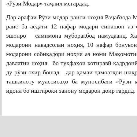
«Рӯзи Модар» таҷлил мегардад.
Дар арафаи Рӯзи модар раиси ноҳия Раҷабзода 
раис ба аёдати 12 нафар модари синашон аз 
эшонро самимона муборакбод намудаанд. Ҳа
модарони навадсолаи ноҳия, 10 нафар бонуво
модарони собиқадори ноҳия аз номи Мақомоти
давлатии ноҳия бо туҳфаҳои хотиравӣ қадрдонӣ
ду рӯзи охир бошад дар ҳамаи ҷамоатҳои шаҳр
ташкилоту муассисаҳо ба муносибати «Рӯзи 
идона бо иштироки занону модарон доир гардид.