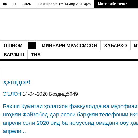
Матолиби тоза :
08
07
2026
Last update
Вт, 14 Апр 2020 4pm
ОШНОӢ
МИНБАРИ МУАССИСОН
ХАБАРҲО
И
ВАРЗИШ
ТИБ
ҲУШДОР!
ЭЪЛОН
14-04-2020 Боздид:5049
Бахши Кумитаи ҳолатхои фавқулодда ва мудофиаи
ноҳияи Файзобод дар асоси барқияи телефонии №14
апрели соли 2020 оид ба номусоид омадани обу ҳав
апрели...