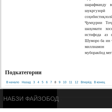
шарафманду в
шукргузор
ӣ
аз
соҳибистиқлол
Ҷ
умҳурии То
ҷ
шаҳомати хос
истифода аз 
Шуморо ба ин
миллиамон
муборакбод ме
ПОДРОБНЕЕ...
Подкатегории
В начало
Назад
3
4
5
6
7
8
9
10
11
12
Вперёд
В конец
НАБЗИ ФАЙЗОБОД