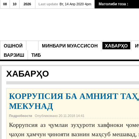
Матолиби тоза :
08
10
2026
Last update
Вт, 14 Апр 2020 4pm
ОШНОӢ
МИНБАРИ МУАССИСОН
ХАБАРҲО
И
ВАРЗИШ
ТИБ
ХАБАРҲО
КОРРУПСИЯ БА АМНИЯТ ТА
МЕКУНАД
Подробности
Опубликовано
20.11.2018 14:41
Коррупсия аз ҷумлаи зуҳуроти хавфноки ҷоме
ҷаҳон ҳамчун ҷинояти вазнин маҳсуб мешавад,