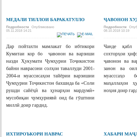
ПОДРОБНЕЕ...
МЕДАЛИ ТИЛЛОИ БАРАКАТУЛЛО
ҶАВОНОН Х
Подробности
Опубликовано
Подробности
Опуб
05.11.2018 14:21
08.10.2018 10:19
Дар пойтахти мамлакат бо ибтикори
Чанде қабл 
Кумитаи кор бо
ҷ
авонон ва варзиши
сохторҳои ҳиф
назди Ҳукумати
Ҷ
умҳурии То
ҷ
икистон
ҷ
авонон ва ва
байни наврасони солҳои таваллуди 2001-
занон ва оил
2004-и муассисаҳои тайёрии варзишии
муасссаҳо
Ҷ
умҳурии То
ҷ
икистон бахшида ба «Соли
маҳаллаҳои 
рушди сайёҳ
ӣ
ва ҳунарҳои мардум
ӣ
»
ноҳия доир гар
мусобиқаи
ҷ
умҳурияв
ӣ
оид ба г
ӯ
штини
ПОДРОБНЕЕ...
милл
ӣ
доир гардид.
ПОДРОБНЕЕ...
ИХТИРОЪКОРИ НАВРАС
ХАБАРИ МАҶ