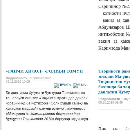
Саричинор №2
котиботи и
ҷ
л
вакил аз ҳав
Абдуназаров Ша
интихоботии 
вакил аз ҳа
Каримзода Ману
ПОДРОБНЕЕ...
«ГАНҶИ ҲИЛОЛ» -ҒОЛИБИ ОЗМУН
Табрикоти раи
миллии Маҷли
Подробности
Опубликовано
Тоҷикистон му
02.11.2018 10:09
бахшида ба таҷ
давлатии Ҷумҳ
Бо дастгирии Ҳукумати
Ҷ
умҳурии То
ҷ
икистон ва
ташаббуси Агентии «То
ҷ
икстандарт» дар доираи
Подробности
Опуб
08.10.2018 09:49
чорабиниҳо ба ифтихори «Соли рушди сайёҳ
ӣ
ва
ҳунарҳои мардум
ӣ
» озмуни
озмуни
ҷ
умҳуриявии
«Маҳсулот ва хизматрсонии беҳтарин дар
Ҷ
умҳурии То
ҷ
икистон-2018»
баргузор карда шуд.
ПОДРОБНЕЕ...
Ҳар сол 5-