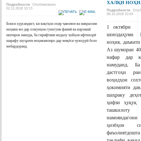
ХАЛҚИ НОҲИ
Подробности
Опубликовано
02.11.2018 10:13
Подробности
Опуб
08.10.2018 10:04
Боиси хурсандист, ки вақтҳои охир ҷавонон ва наврасони
1 октябри
ноҳияи мо дар озмунҳои гуногуни фаннӣ ва варзишӣ
шонздаҳуми 
иштирок намуда, ба гирифтани медалу ҷойҳои ифтихорӣ
шарафу шуҳрати ноҳияамонро дар миқёси ҷумҳурӣ боло
ноҳия, даъвати
мебардоранд.
Аз шумораи 40
нафар дар 
ПОДРОБНЕЕ...
намуданд. Б
дастгоҳи ра
воҳидҳои сох
ҳокимияти дав
шаҳраку деҳо
ҳифзи ҳуқуқ
ташкилоту 
намояндагони 
ҳизбҳои с
фаъолиятдошта
таклифи вакил