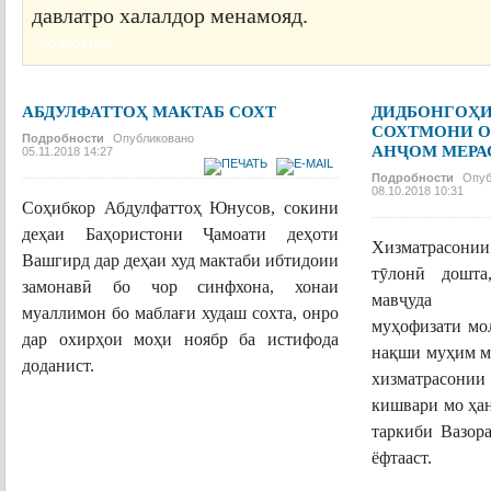
давлатро халалдор менамояд.
ПОДРОБНЕЕ...
АБДУЛФАТТОҲ МАКТАБ СОХТ
ДИДБОНГОҲ
СОХТМОНИ О
Подробности
Опубликовано
АНҶОМ МЕРА
05.11.2018 14:27
Подробности
Опуб
08.10.2018 10:31
Соҳибкор Абдулфаттоҳ Юнусов, сокини
деҳаи Баҳористони
Ҷ
амоати деҳоти
Хизматрасони
Вашгирд дар деҳаи худ мактаби ибтидоии
т
ӯ
лон
ӣ
дошта,
замонав
ӣ
бо чор синфхона, хонаи
мав
ҷ
уда ла
муаллимон бо маблағи худаш сохта, онро
муҳофизати м
дар охирҳои моҳи ноябр ба истифода
нақши муҳим м
доданист.
хизматрасон
кишвари мо ҳа
ПОДРОБНЕЕ...
таркиби Вазор
ёфтааст.