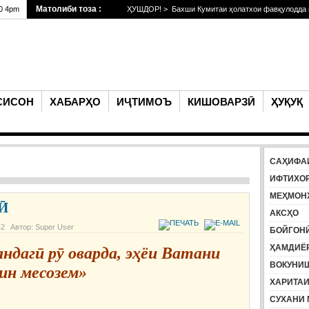
Матолиби тоза :
20 4pm
ҲУШДОР! > Бахши Кумитаи ҳолатхои фавқулодда ва
ПИРӮЗӢ БА ТЕРРОРИЗМ ДА
муд
Терроризм ва экстремизм ҳам
СИСОН
ХАБАРҲО
ИҶТИМОЪ
КИШОВАРЗӢ
ҲУҚУҚ
САҲИФА
ИФТИХО
МЕҲМОН
Ӣ
АКСҲО
42
Автор: Super User
БОЙГОН
ҲАМДИЁ
андагӣ рӯ оварда, эҳёи Ватани
ВОКУНИ
ин месозем»
ХАРИТА
СУХАНИ 