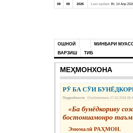
08
08
2026
Last update
Вт, 14 Апр 20
ОШНОӢ
МИНБАРИ МУАС
ВАРЗИШ
ТИБ
МЕҲМОНХОНА
РӮ БА СӮИ БУНЁДКОР
Подробности
Опубликовано
27.02.2018 08:
«Ба бунёдкориву соз
бостониамонро таъм
Эмомалӣ
РАҲМОН
.