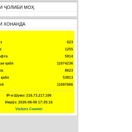
И ҶОЛИБИ МОҲ
И ХОНАНДА
з
623
з
1255
афта
5914
ае қабл
11074236
оҳ
8623
 қабл
53813
гӣ
11097066
IP-и Шумо: 216.73.217.106
Имрӯз: 2026-08-08 17:35:16
Visitors Counter