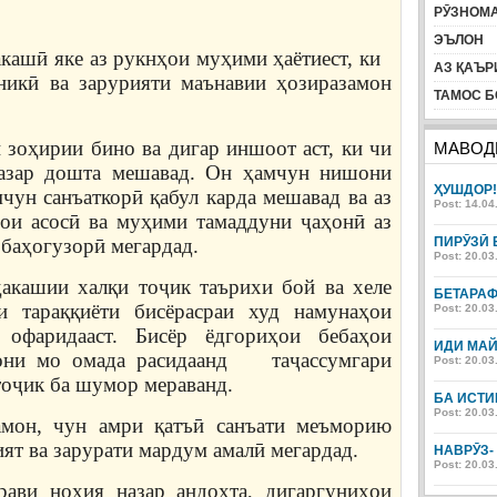
РӮЗНОМА
ЭЪЛОН
кашӣ яке аз рукнҳои муҳими ҳаётиест, ки
АЗ ҚАЪР
никӣ ва зарурияти маънавии ҳозиразамон
ТАМОС Б
зоҳирии бино ва дигар иншоот аст, ки чи
МАВОД
назар дошта мешавад. Он ҳамчун нишони
ҲУШДОР
мчун санъаткорӣ қабул карда мешавад ва аз
Post: 14.04
ҳои асосӣ ва муҳими тамаддуни ҷаҳонӣ аз
баҳогузорӣ мегардад.
ПИРӮЗӢ 
Post: 20.03
акашии халқи тоҷик таърихи бой ва хеле
БЕТАРА
и тараққиёти бисёрасраи худ намунаҳои
Post: 20.03
офаридааст. Бисёр ёдгориҳои бебаҳои
ИДИ МА
мони мо омада расидаанд таҷассумгари
Post: 20.03
тоҷик ба шумор мераванд.
БА ИСТИ
Post: 20.03
амон, чун амри қатъӣ санъати меъморию
т ва зарурати мардум амалӣ мегардад.
НАВРӮЗ-
Post: 20.03
рави ноҳия назар андохта, дигаргуниҳои