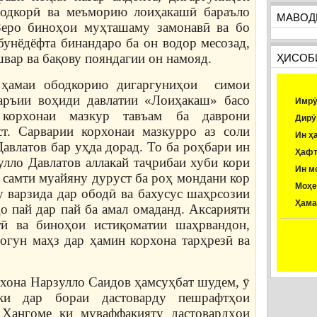
бодкорӣ ва меъморию лоиҳакашӣ бараъло
МАВОД
 Зеро биноҳои муҳташаму замонавӣ ва бо
унёдёфта бинандаро ба он водор месозад,
швар ва бақову пояндагии он намояд.
ҲИСОБ
р ҳамаи ободкорию дигаргуниҳои симои
ръии воҳиди давлатии «Лоиҳакаш» басо
Имрӯ
корхонаи мазкур тавъам ба даврони
Дирӯ
ст. Сарварии корхонаи мазкурро аз соли
Ин ҳ
авлатов бар уҳда дорад. То ба роҳбари ин
Ҳафт
лло Давлатов аллакай таҷрибаи хуби кори
Ин м
а самти муайяну дуруст ба роҳ мондани кор
Моҳе
у варзида дар ободӣ ва бахусус шаҳрсозии
Ҳама
о пай дар пай ба амал омаданд. Аксарияти
ӣ ва биноҳои истиқоматии шаҳрвандон,
огун маҳз дар ҳамин корхона тарҳрезӣ ва
рхона Нарзулло Саидов ҳамсуҳбат шудем, ӯ
и дар бораи дастоварду пешрафтҳои
 Ҳангоме ки муваффақияту дастовардҳои