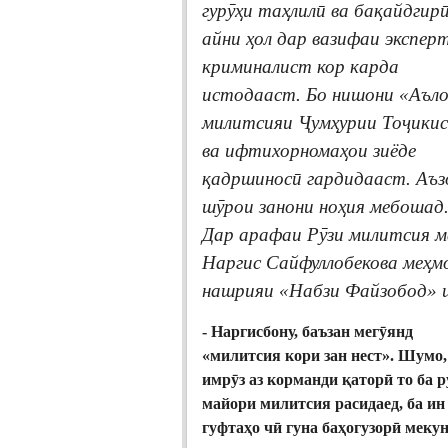
гурӯҳи таҳлилӣ ва бақайдгирӣ
айни ҳол дар вазифаи экспер
криминалист кор карда
истодааст. Бо нишони «Аъл
милитсияи Ҷумҳурии Тоҷики
ва ифтихорномаҳои зиёде
қадршиносӣ гардидааст. Аъз
шӯрои занони ноҳия мебошад
Дар арафаи Рӯзи милитсия 
Наргис Сайфуллобекова меҳм
нашрияи «Набзи Файзобод» 
- Наргисбону, баъзан мегӯянд
«милитсия кори зан нест». Шумо,
имрӯз аз корманди қаторӣ то ба 
майори милитсия расидаед, ба ин
гуфтаҳо чӣ гуна баҳогузорӣ меку