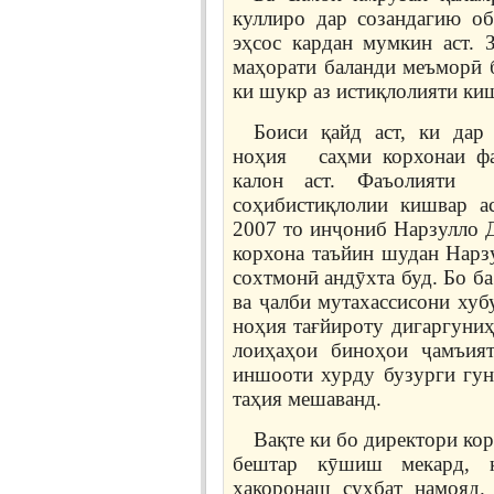
куллиро дар созандагию о
эҳсос кардан мумкин аст.
маҳорати баланди меъморӣ б
ки шукр аз истиқлолияти ки
Боиси қайд аст, ки да
ноҳия саҳми корхонаи фа
калон аст. Фаъолияти 
соҳибистиқлолии кишвар а
2007 то инҷониб Нарзулло Д
корхона таъйин шудан Нарзу
сохтмонӣ андӯхта буд. Бо б
ва ҷалби мутахассисони хуб
ноҳия тағйироту дигаргуниҳ
лоиҳаҳои биноҳои ҷамъият
иншооти хурду бузурги гун
таҳия мешаванд.
Вақте ки бо директори ко
бештар кӯшиш мекард, к
ҳакоронаш суҳбат намояд.