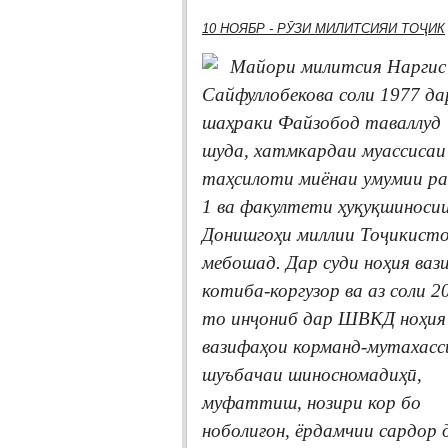
10 НОЯБР - РӮЗИ МИЛИТСИЯИ ТОҶИК
Майори милитсия Наргис
Сайфуллобекова соли 1977 да
шаҳраки Файзобод таваллуд
шуда, хатмкардаи муассисаи
таҳсилоти миёнаи умумии р
1 ва факултети ҳуқуқшиноси
Донишгоҳи миллии Тоҷикист
мебошад. Дар суди ноҳия ваз
котиба-коргузор ва аз соли 2
то инҷониб дар ШВКД ноҳия
вазифаҳои корманд-мутахасс
шуъбачаи шиносномадиҳӣ,
муфаттиш, нозири кор бо
ноболиғон, ёрдамчии сардор 