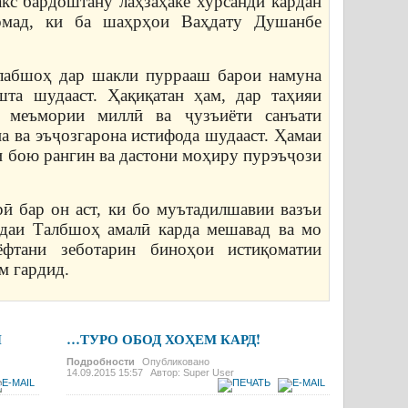
кс бардоштану лаҳзаҳаке хурсандӣ кардан
омад, ки ба шаҳрҳои Ваҳдату Душанбе
лабшоҳ дар шакли пуррааш барои намуна
шта шудааст. Ҳақиқатан ҳам, дар таҳияи
и меъмории миллӣ ва ҷузъиёти санъати
 ва эъҷозгарона истифода шудааст. Ҳамаи
ти бою рангин ва дастони моҳиру пурэъҷози
ӣ бар он аст, ки бо муътадилшавии вазъи
удаи Талбшоҳ амалӣ карда мешавад ва мо
фтани зеботарин биноҳои истиқоматии
м гардид.
Я
…ТУРО ОБОД ХОҲЕМ КАРД!
Подробности
Опубликовано
14.09.2015 15:57
Автор: Super User