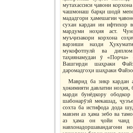
мутахассиси ҷавони корхона
чашмонаш барқи шодӣ мепош
мададгори ҳамешагии ҷавон
сухан кардан ин ифтихор в
мардуми ноҳия аст. Чун
муъҷизакори корхона соҳ
варзиши назди Ҳукумат
мукофотпулӣ ва дипло
таҳиянамудаи ӯ «Порча» (
Вашгирди шаҳраки Фай
даромадгоҳи шаҳраки Файзоб
Маврид ба зикр кардан 
ҳокимияти давлатии ноҳия, 
марди бунёдкору ободкор
шабонарӯзӣ мекашад, ҷузъ
сохта ба истифода дода шу
мавзеи аз ҳама зебо ва та
аз ҳама он ҷойи чанд л
навхонадоршавандагони н