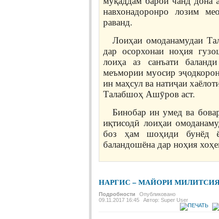
муқаддам барои чанд дона а
навхонадоронро лозим ме
раванд.
Лоиҳаи омоданамудаи Та
дар осорхонаи ноҳия гузо
лоиҳа аз санъати баланд
меъмории муосир эҷодкорона
ин маҳсул ва натиҷаи хаёло
Талабшоҳ Ашӯров аст.
Бинобар ин умед ва бовар
иқтисодӣ лоиҳаи омоданам
боз ҳам шоҳиди бунёд ё
баландошёна дар ноҳия хоҳе
НАРГИС – МАЙОРИ МИЛИТСИ
Подробности
Опубликовано
09.11.2017 16:45
Автор: Super User