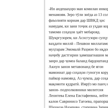
-Ин андешаҳоро ман комилан инко
менамоям. Зеро тӯли зиёда аз 13 со
фаъолияти кориам дар ШВКД ҳис
намудам, ки зани тоҷик аз уҳдаи ко
тамоми соҳаҳои ҳаёт мебарояд.
Шукргузорем, ки Асосгузори сулҳу
ваҳдати миллӣ - Пешвои миллатам
муҳтарам Эмомалӣ Раҳмон бо иқд
наҷибу дастгирии ҳамешагиашон 
занро дар ҷомеа баланд бардоштанд
Акнун занон метавонанд бе ягон
мамониат дар соҳаҳои гуногун кор
пайкор намоянд. Аз ҷумла, дар соҳ
мақомоти қудратӣ. Имрӯз мо панҷ 
занон- подполковники милитсия
Леонтева Елена Евстафеевна, лейт
калон Савринисо Тағоева, прапор
Шаҳноза Назарова, старшина Зари