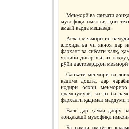
Меъморӣ ва санъати лоиҳа
мувофиқи имкониятҳои тех
амалӣ карда мешавад.
Аслан меъморӣ ин намуди 
алоҳида ва чи якҷоя дар 
фарҳанг ва сиёсати халқ, ҳа
ҷониби дигар яке аз паҳлу
рӯйи дастовардҳои меъморӣ 
Санъати меъморӣ ва лоиҳ
қадима дошта, дар ҷараён
нодири осори меъмориро 
оламшумуле, ки то ба за
фарҳанги қадимаи мардуми 
Вале дар ҳамаи давру з
лоиҳакашӣ мувофиқи имкония
Ба симои имрӯзаи қалам