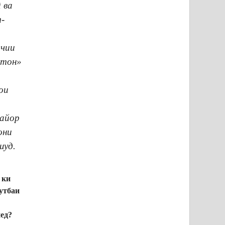
 ва
т-
очии
стон»
ои
.
майор
они
шуд.
 ки
рутбаи
нед?