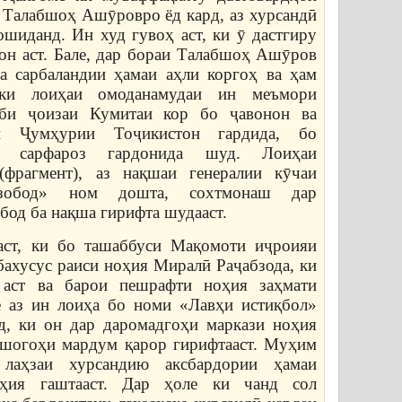
 Талабшоҳ Ашӯровро ёд кард, аз хурсандӣ
иданд. Ин худ гувоҳ аст, ки ӯ дастгиру
он аст. Бале, дар бораи Талабшоҳ Ашӯров
а сарбаландии ҳамаи аҳли коргоҳ ва ҳам
ки лоиҳаи омоданамудаи ин меъмори
иби ҷоизаи Кумитаи кор бо ҷавонон ва
и Ҷумҳурии Тоҷикистон гардида, бо
м сарфароз гардонида шуд. Лоиҳаи
фрагмент), аз нақшаи генералии кӯчаи
зобод» ном дошта, сохтмонаш дар
од ба нақша гирифта шудааст.
аст, ки бо ташаббуси Мақомоти иҷроияи
бахусус раиси ноҳия Миралӣ Раҷабзода, ки
 аст ва барои пешрафти ноҳия заҳмати
е аз ин лоиҳа бо номи «Лавҳи истиқбол»
д, ки он дар даромадгоҳи маркази ноҳия
мошогоҳи мардум қарор гирифтааст. Муҳим
аҳзаи хурсандию аксбардории ҳамаи
оҳия гаштааст. Дар ҳоле ки чанд сол