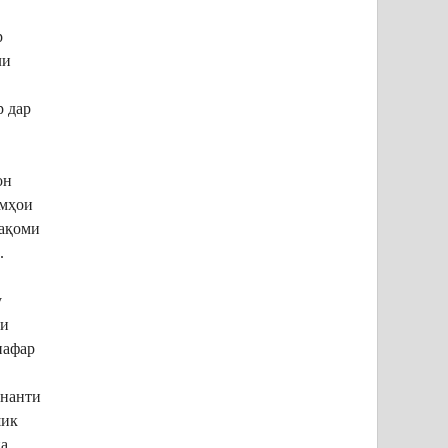
р
ли
р дар
он
омҳои
мақоми
.
у
аи
нафар
енанти
шик
на