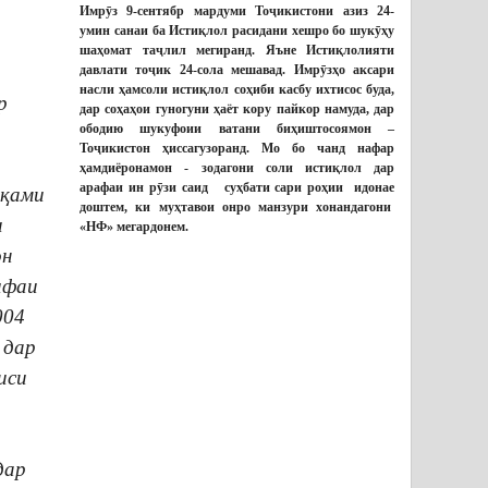
Имрӯз 9-сентябр мардуми Тоҷикистони азиз 24-
умин санаи ба Истиқлол расидани хешро бо шукӯҳу
шаҳомат таҷлил мегиранд. Яъне Истиқлолияти
давлати тоҷик 24-сола мешавад. Имрӯзҳо аксари
насли ҳамсоли истиқлол соҳиби касбу ихтисос буда,
р
дар соҳаҳои гуногуни ҳаёт кору пайкор намуда, дар
ободию шукуфоии ватани биҳиштосоямон –
Тоҷикистон ҳиссагузоранд. Мо бо чанд нафар
ҳамдиёронамон - зодагони соли истиқлол дар
арафаи ин рӯзи саид суҳбати сари роҳии идонае
ақами
доштем, ки муҳтавои онро манзури хонандагони
и
«НФ» мегардонем.
он
ПОДРОБНЕЕ...
ифаи
004
 дар
иси
дар