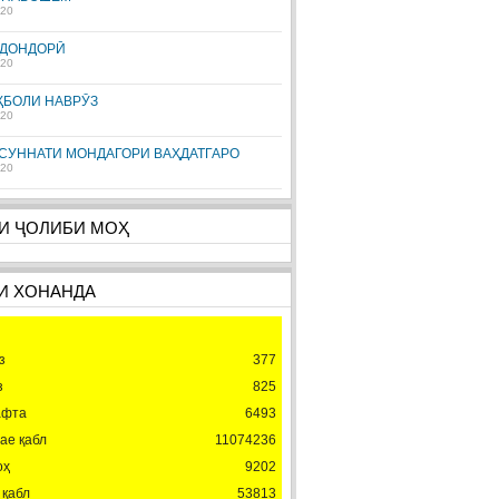
.20
ЙДОНДОРӢ
.20
ҚБОЛИ НАВРӮЗ
.20
 СУННАТИ МОНДАГОРИ ВАҲДАТГАРО
.20
И ҶОЛИБИ МОҲ
И ХОНАНДА
з
377
з
825
афта
6493
ае қабл
11074236
оҳ
9202
 қабл
53813