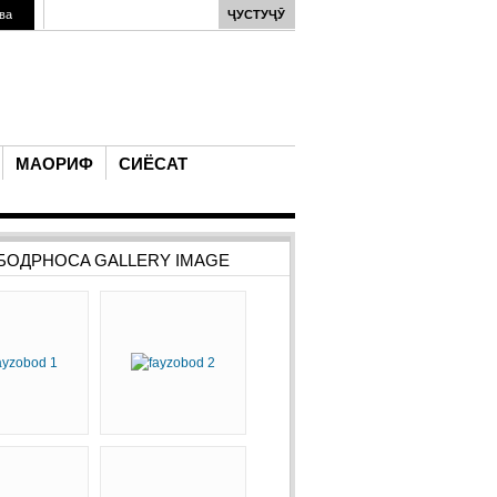
ва
ПИРӮЗӢ БА ТЕРРОРИЗМ ДАСТҶАМЪИИ МОСТ >
МУОИНАИ ТЕХНИКӢ ҲАТМИСТ
Терроризм ва экстремизм ҳамқадами доими�
гузаронидани муоинаи ҳатмии
МАОРИФ
СИЁСАТ
БОДPHOCA GALLERY IMAGE