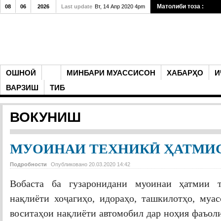
Матолиби тоза :
08
06
2026
Last update
Вт, 14 Апр 2020 4pm
ОШНОӢ
МИНБАРИ МУАССИСОН
ХАБАРҲО
И
ВАРЗИШ
ТИБ
ВОКУНИШ
МУОИНАИ ТЕХНИКӢ ҲАТМИ
Подробности
Опубликовано 20.03.2020 14:42
Вобаста ба гузаронидани муоинаи ҳатмии т
нақлиёти хоҷагиҳо, идораҳо, ташкилотҳо, муас
воситаҳои нақлиёти автомобил дар ноҳия фаъол