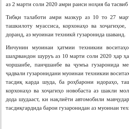
аз 2 марти соли 2020 амри раиси ноҳия ба тасвиб
Тибқи талаботи амри мазкур аз 10 то 27 мар
ташкилоту муассиса, корхонаҳо ва хоҷагиҳое,
доранд, аз муоинаи техникӣ гузаронида шаванд.
Инчунин муоинаи ҳатмии техникии воситаҳо
шаҳрвандон шуруъ аз 10 марти соли 2020 ҳар ҳа
чоршанбе, панҷшанбе ва ҷумъа гузаронида ме
ҷадвали гузаронидани муоинаи техникии воситаҳ
тасдиқ карда шуда, ба роҳбарони идораҳо, та
корхонаҳо ва хоҷагиҳо новобаста аз шакли м
дода шудааст, ки нақлиёти автомобили мавҷуда
тасдиқгардида барои гузаронидан аз муоинаи тех